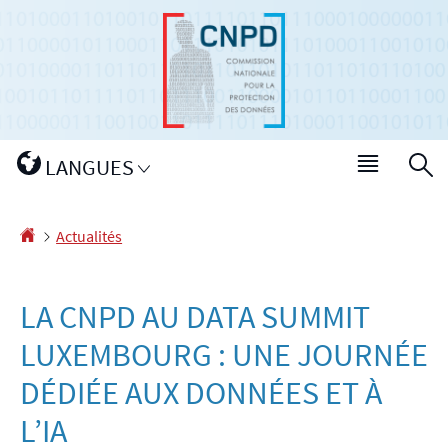
Aller
Aller
à
au
la
contenu
navigation
Changer
LANGUES
Menu
R
de
princip
langue
Accueil
Actualités
LA CNPD AU DATA SUMMIT
LUXEMBOURG : UNE JOURNÉE
DÉDIÉE AUX DONNÉES ET À
L’IA