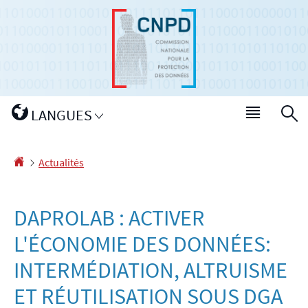
Aller
Aller
à
au
la
contenu
navigation
Changer
LANGUES
Menu
R
de
princip
langue
Accueil
Actualités
DAPROLAB : ACTIVER
L'ÉCONOMIE DES DONNÉES:
INTERMÉDIATION, ALTRUISME
ET RÉUTILISATION SOUS DGA