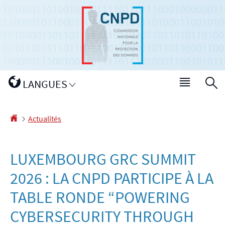
Aller
Aller
à
au
la
contenu
navigation
Changer
LANGUES
Menu
R
de
princip
langue
Accueil
Actualités
LUXEMBOURG GRC SUMMIT
2026 : LA CNPD PARTICIPE À LA
TABLE RONDE “POWERING
CYBERSECURITY THROUGH