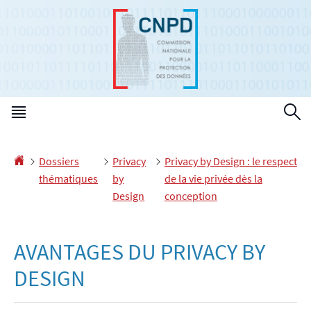
Aller
Aller
à
au
la
contenu
navigation
Menu
R
principal
Accueil
Dossiers
Privacy
Privacy by Design : le respect
thématiques
by
de la vie privée dès la
Design
conception
AVANTAGES DU PRIVACY BY
DESIGN