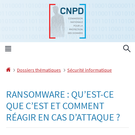
Aller
Aller
à
au
la
contenu
navigation
Menu
R
principal
Accueil
Dossiers thématiques
Sécurité informatique
RANSOMWARE : QU’EST-CE
QUE C’EST ET COMMENT
RÉAGIR EN CAS D’ATTAQUE ?