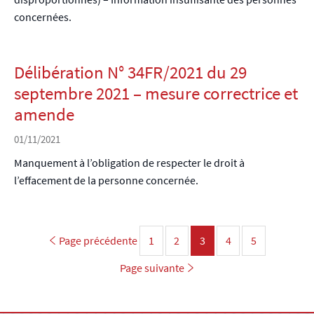
concernées.
Délibération N° 34FR/2021 du 29
septembre 2021 – mesure correctrice et
amende
01/11/2021
Manquement à l’obligation de respecter le droit à
l’effacement de la personne concernée.
Page précédente
1
2
Page
3
4
5
Page
Page
Page
Page
Page suivante