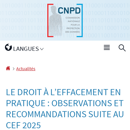
Aller
Aller
à
au
la
contenu
navigation
Changer
LANGUES
Menu
R
de
princip
langue
Accueil
Actualités
LE DROIT À L’EFFACEMENT EN
PRATIQUE : OBSERVATIONS ET
RECOMMANDATIONS SUITE AU
CEF 2025