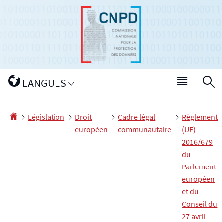
Aller
Aller
à
au
la
contenu
navigation
Changer
LANGUES
Menu
R
de
princip
langue
Accueil
Législation
Droit
Cadre légal
Règlement
européen
communautaire
(UE)
2016/679
du
Parlement
européen
et du
Conseil du
27 avril