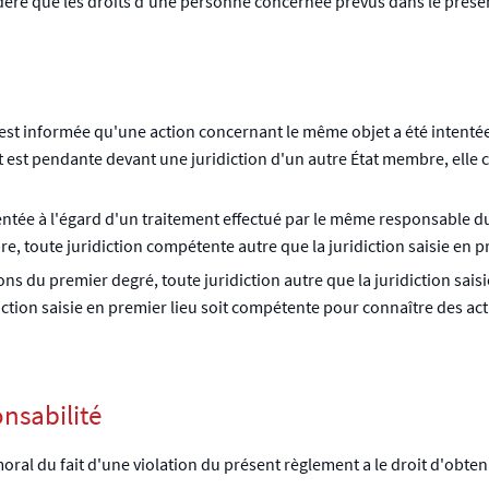
onsidère que les droits d'une personne concernée prévus dans le prése
st informée qu'une action concernant le même objet a été intentée 
est pendante devant une juridiction d'un autre État membre, elle c
ntée à l'égard d'un traitement effectué par le même responsable du
, toute juridiction compétente autre que la juridiction saisie en 
ns du premier degré, toute juridiction autre que la juridiction saisi
iction saisie en premier lieu soit compétente pour connaître des act
onsabilité
l du fait d'une violation du présent règlement a le droit d'obten