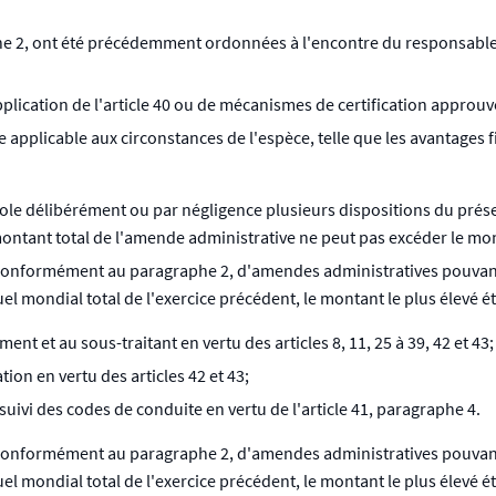
aphe 2, ont été précédemment ordonnées à l'encontre du responsable
lication de l'article 40 ou de mécanismes de certification approuvés
applicable aux circonstances de l'espèce, telle que les avantages f
iole délibérément ou par négligence plusieurs dispositions du pré
ontant total de l'amende administrative ne peut pas excéder le monta
t, conformément au paragraphe 2, d'amendes administratives pouvant
uel mondial total de l'exercice précédent, le montant le plus élevé é
nt et au sous-traitant en vertu des articles 8, 11, 25 à 39, 42 et 43;
ion en vertu des articles 42 et 43;
uivi des codes de conduite en vertu de l'article 41, paragraphe 4.
t, conformément au paragraphe 2, d'amendes administratives pouvant
uel mondial total de l'exercice précédent, le montant le plus élevé é