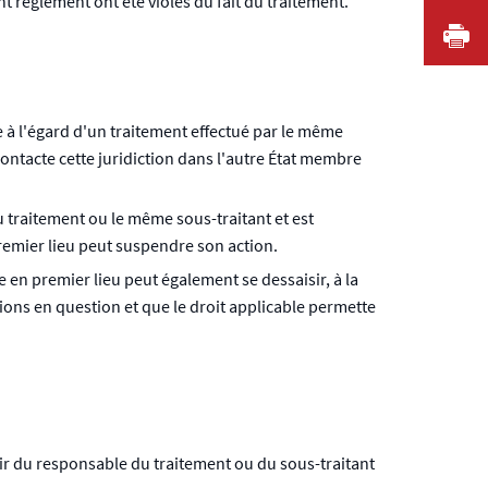
nt règlement ont été violés du fait du traitement.
I
à l'égard d'un traitement effectué par le même
ontacte cette juridiction dans l'autre État membre
 traitement ou le même sous-traitant et est
premier lieu peut suspendre son action.
e en premier lieu peut également se dessaisir, à la
ions en question et que le droit applicable permette
ir du responsable du traitement ou du sous-traitant