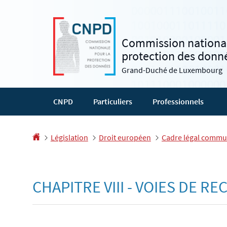
Aller
Aller
à
au
la
contenu
Commission national
navigation
protection des donn
Grand-Duché de Luxembourg
CNPD
Particuliers
Professionnels
Accueil
Législation
Droit européen
Cadre légal commu
CHAPITRE VIII - VOIES DE 