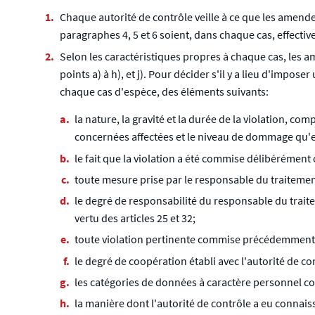
Chaque autorité de contrôle veille à ce que les amend
paragraphes 4, 5 et 6 soient, dans chaque cas, effectiv
Selon les caractéristiques propres à chaque cas, les 
points a) à h), et j). Pour décider s'il y a lieu d'im
chaque cas d'espèce, des éléments suivants:
la nature, la gravité et la durée de la violation, c
concernées affectées et le niveau de dommage qu'el
le fait que la violation a été commise délibérément
toute mesure prise par le responsable du traiteme
le degré de responsabilité du responsable du trait
vertu des articles 25 et 32;
toute violation pertinente commise précédemment p
le degré de coopération établi avec l'autorité de con
les catégories de données à caractère personnel co
la manière dont l'autorité de contrôle a eu connaiss