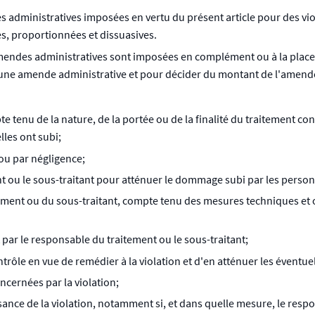
es administratives imposées en vertu du présent article pour des vi
es, proportionnées et dissuasives.
amendes administratives sont imposées en complément ou à la place d
poser une amende administrative et pour décider du montant de l'amen
ompte tenu de la nature, de la portée ou de la finalité du traitement
les ont subi;
 ou par négligence;
nt ou le sous-traitant pour atténuer le dommage subi par les perso
ement ou du sous-traitant, compte tenu des mesures techniques et 
ar le responsable du traitement ou le sous-traitant;
trôle en vue de remédier à la violation et d'en atténuer les éventuel
ncernées par la violation;
ance de la violation, notamment si, et dans quelle mesure, le respon