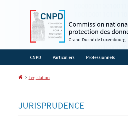
Aller
Aller
à
au
la
contenu
Commission national
navigation
protection des donn
Grand-Duché de Luxembourg
CNPD
Particuliers
Professionnels
Accueil
Législation
JURISPRUDENCE