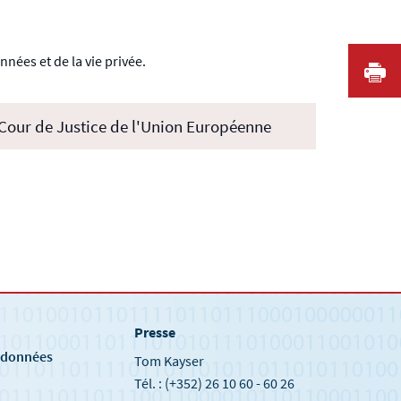
nées et de la vie privée.
I
Cour de Justice de l'Union Européenne
Presse
e
s données
Tom Kayser
Tél. : (+352) 26 10 60 - 60 26