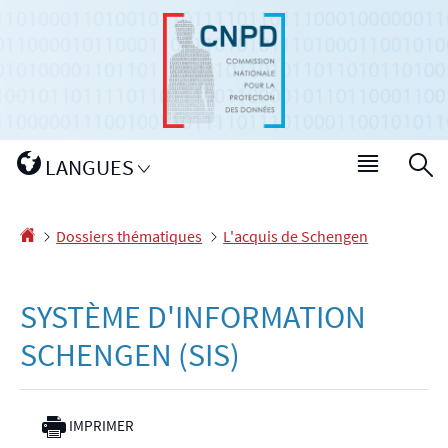
Aller
Aller
à
au
la
contenu
navigation
Changer
LANGUES
Menu
R
de
princip
langue
Accueil
Dossiers thématiques
L'acquis de Schengen
SYSTÈME D'INFORMATION
SCHENGEN (SIS)
IMPRIMER