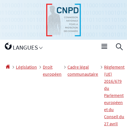
Aller
Aller
à
au
la
contenu
navigation
Changer
LANGUES
Menu
R
de
princip
langue
Accueil
Législation
Droit
Cadre légal
Règlement
européen
communautaire
(UE)
2016/679
du
Parlement
européen
et du
Conseil du
27 avril