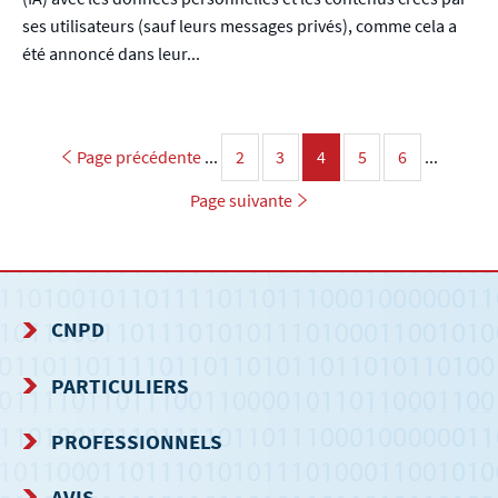
ses utilisateurs (sauf leurs messages privés), comme cela a
été annoncé dans leur...
Page précédente
...
2
3
Page
4
5
6
...
Page
Page
Page
Page
Page suivante
CNPD
MENU
PARTICULIERS
DE
PROFESSIONNELS
NAVIGATION
AVIS