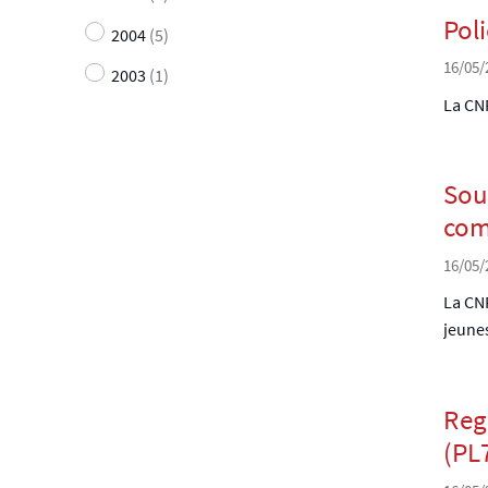
Pol
2004
(5)
16/05/
2003
(1)
La CNP
Sout
com
16/05/
La CNP
jeunes
Regi
(PL