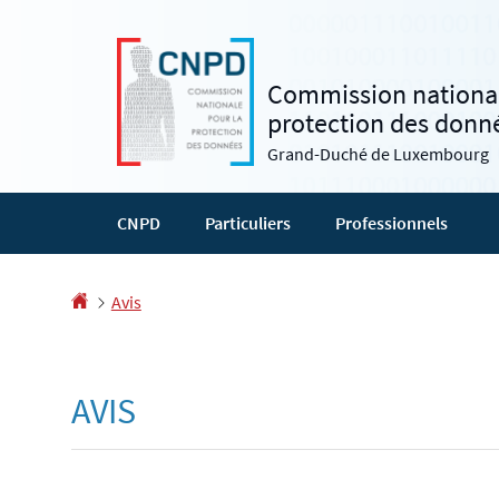
Aller
Aller
à
au
la
contenu
Commission national
navigation
protection des donn
Grand-Duché de Luxembourg
CNPD
Particuliers
Professionnels
Accueil
Avis
AVIS