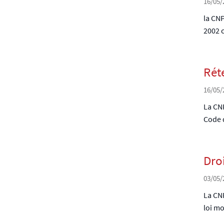
16/05/
la CNP
2002 c
Rét
16/05/
La CNP
Code d
Dro
03/05/
La CNP
loi mo