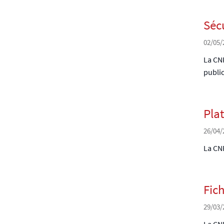
Sécu
02/05/
La CNP
public
Pla
26/04/
La CNP
Fic
29/03/
La CNP