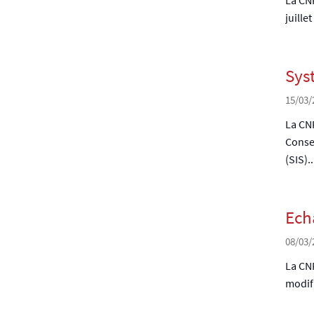
juille
Sys
15/03/
La CNP
Conse
(SIS)..
Ech
08/03/
La CNP
modifi