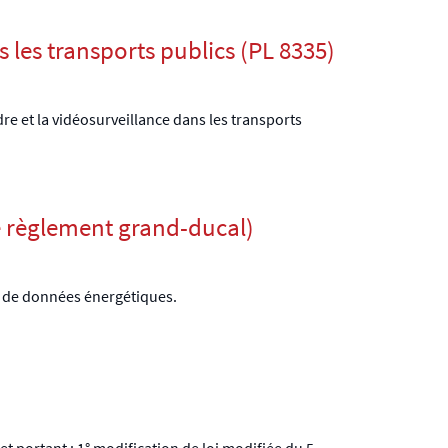
s les transports publics (PL 8335)
ordre et la vidéosurveillance dans les transports
e règlement grand-ducal)
me de données énergétiques.
et portant : 1° modification de loi modifiée du 5